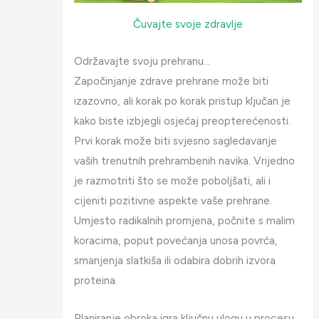
Čuvajte svoje zdravlje
Održavajte svoju prehranu…
Započinjanje zdrave prehrane može biti
izazovno, ali korak po korak pristup ključan je
kako biste izbjegli osjećaj preopterećenosti.
Prvi korak može biti svjesno sagledavanje
vaših trenutnih prehrambenih navika. Vrijedno
je razmotriti što se može poboljšati, ali i
cijeniti pozitivne aspekte vaše prehrane.
Umjesto radikalnih promjena, počnite s malim
koracima, poput povećanja unosa povrća,
smanjenja slatkiša ili odabira dobrih izvora
proteina.
Planiranje obroka igra ključnu ulogu u procesu