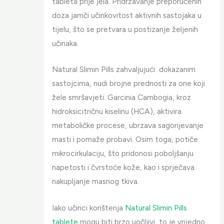
tableta prije jela. Pridržavanje preporučenih
doza jamči učinkovitost aktivnih sastojaka u
tijelu, što se pretvara u postizanje željenih
učinaka.
Natural Slimin Pills zahvaljujući dokazanim
sastojcima, nudi brojne prednosti za one koji
žele smršavjeti. Garcinia Cambogia, kroz
hidroksicitričnu kiselinu (HCA), aktivira
metaboličke procese, ubrzava sagorijevanje
masti i pomaže probavi. Osim toga, potiče
mikrocirkulaciju, što pridonosi poboljšanju
napetosti i čvrstoće kože, kao i sprječava
nakupljanje masnog tkiva.
Iako učinci korištenja
Natural Slimin Pills
tablete
mogu biti brzo uočljivi, to je vrijedno