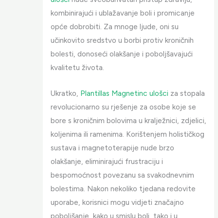
kombinirajući i ublažavanje boli i promicanje
opće dobrobiti. Za mnoge ljude, oni su
učinkovito sredstvo u borbi protiv kroničnih
bolesti, donoseći olakšanje i poboljšavajući
kvalitetu života.
Ukratko,
Plantillas Magnetinc ulošci
za stopala
revolucionarno su rješenje za osobe koje se
bore s kroničnim bolovima u kralježnici, zdjelici,
koljenima ili ramenima. Korištenjem holističkog
sustava i magnetoterapije nude brzo
olakšanje, eliminirajući frustraciju i
bespomoćnost povezanu sa svakodnevnim
bolestima. Nakon nekoliko tjedana redovite
uporabe, korisnici mogu vidjeti značajno
poboljšanje, kako u smislu boli, tako i u