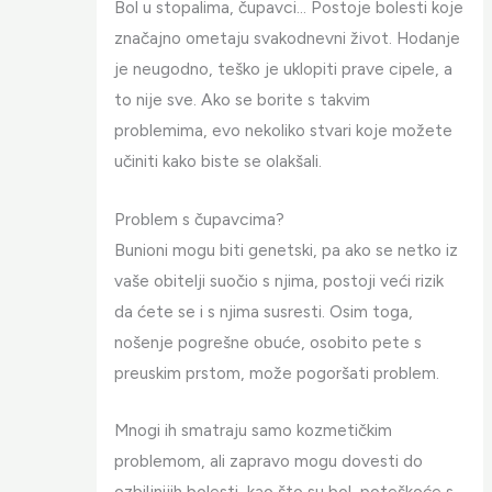
Bol u stopalima, čupavci… Postoje bolesti koje
značajno ometaju svakodnevni život. Hodanje
je neugodno, teško je uklopiti prave cipele, a
to nije sve. Ako se borite s takvim
problemima, evo nekoliko stvari koje možete
učiniti kako biste se olakšali.
Problem s čupavcima?
Bunioni mogu biti genetski, pa ako se netko iz
vaše obitelji suočio s njima, postoji veći rizik
da ćete se i s njima susresti. Osim toga,
nošenje pogrešne obuće, osobito pete s
preuskim prstom, može pogoršati problem.
Mnogi ih smatraju samo kozmetičkim
problemom, ali zapravo mogu dovesti do
ozbiljnijih bolesti, kao što su bol, poteškoće s