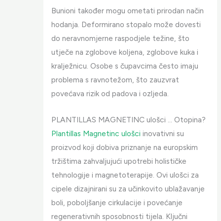
Bunioni također mogu ometati prirodan način
hodanja. Deformirano stopalo može dovesti
do neravnomjerne raspodjele težine, što
utječe na zglobove koljena, zglobove kuka i
kralježnicu. Osobe s čupavcima često imaju
problema s ravnotežom, što zauzvrat
povećava rizik od padova i ozljeda.
PLANTILLAS MAGNETINC ulošci … Otopina?
Plantillas Magnetinc ulošci
inovativni su
proizvod koji dobiva priznanje na europskim
tržištima zahvaljujući upotrebi holističke
tehnologije i magnetoterapije. Ovi ulošci za
cipele dizajnirani su za učinkovito ublažavanje
boli, poboljšanje cirkulacije i povećanje
regenerativnih sposobnosti tijela. Ključni