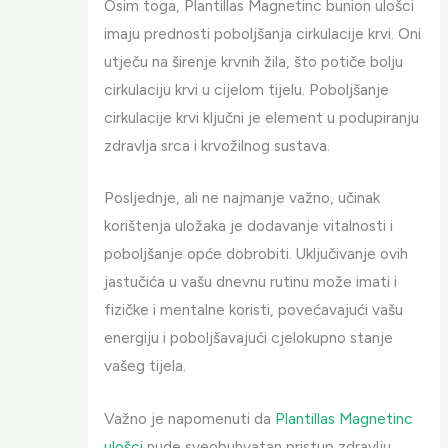
Osim toga, Plantillas Magnetinc bunion ulošci
imaju prednosti poboljšanja cirkulacije krvi. Oni
utječu na širenje krvnih žila, što potiče bolju
cirkulaciju krvi u cijelom tijelu. Poboljšanje
cirkulacije krvi ključni je element u podupiranju
zdravlja srca i krvožilnog sustava.
Posljednje, ali ne najmanje važno, učinak
korištenja uložaka je dodavanje vitalnosti i
poboljšanje opće dobrobiti. Uključivanje ovih
jastučića u vašu dnevnu rutinu može imati i
fizičke i mentalne koristi, povećavajući vašu
energiju i poboljšavajući cjelokupno stanje
vašeg tijela.
Važno je napomenuti da
Plantillas Magnetinc
ulošci
nude sveobuhvatan pristup zdravlju,