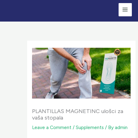
Skip
to
content
PLANTILLAS MAGNETINC ulošci za
vaša stopala
Leave a Comment
/
Supplements
/ By
admin