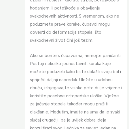
hodanjem ili poteškoće u obavljanju
svakodnevnih aktivnosti. S vremenom, ako ne
poduzmete prave korake, čupavci mogu
dovesti do deformacija stopala, što
svakodnevni život čini još težim.
Ako se borite s čupavcima, nemojte paničariti.
Postoji nekoliko jednostavnih koraka koje
možete poduzeti kako biste ublažili svoju bol i
spriječili daljnji napredak. Uložite u udobnu
obuću, izbjegavajte visoke pete dulje vrijeme i
koristite posebne ortopedske uloške. Vježbe
za jačanje stopala također mogu pružiti
olakšanje. Međutim, imajte na umu da je svaki
slučaj drugačiji, pa je uvijek dobra ideja
konzultirati svog liječnika za savjet jedan na