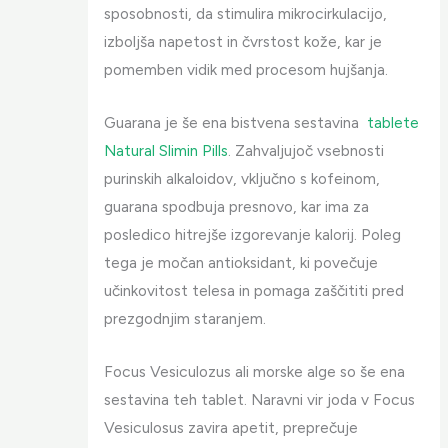
sposobnosti, da stimulira mikrocirkulacijo,
izboljša napetost in čvrstost kože, kar je
pomemben vidik med procesom hujšanja.
Guarana je še ena bistvena sestavina
tablete
Natural Slimin Pills
. Zahvaljujoč vsebnosti
purinskih alkaloidov, vključno s kofeinom,
guarana spodbuja presnovo, kar ima za
posledico hitrejše izgorevanje kalorij. Poleg
tega je močan antioksidant, ki povečuje
učinkovitost telesa in pomaga zaščititi pred
prezgodnjim staranjem.
Focus Vesiculozus ali morske alge so še ena
sestavina teh tablet. Naravni vir joda v Focus
Vesiculosus zavira apetit, preprečuje