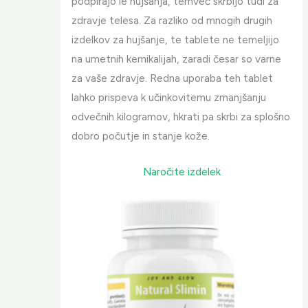
podpirajo le hujšanja, temveč skrbijo tudi za
zdravje telesa. Za razliko od mnogih drugih
izdelkov za hujšanje, te tablete ne temeljijo
na umetnih kemikalijah, zaradi česar so varne
za vaše zdravje. Redna uporaba teh tablet
lahko prispeva k učinkovitemu zmanjšanju
odvečnih kilogramov, hkrati pa skrbi za splošno
dobro počutje in stanje kože.
Naročite izdelek