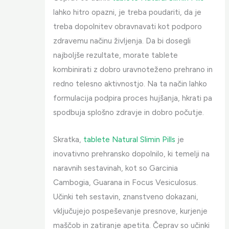
lahko hitro opazni, je treba poudariti, da je
treba dopolnitev obravnavati kot podporo
zdravemu načinu življenja. Da bi dosegli
najboljše rezultate, morate tablete
kombinirati z dobro uravnoteženo prehrano in
redno telesno aktivnostjo. Na ta način lahko
formulacija podpira proces hujšanja, hkrati pa
spodbuja splošno zdravje in dobro počutje.
Skratka,
tablete Natural Slimin Pills
je
inovativno prehransko dopolnilo, ki temelji na
naravnih sestavinah, kot so Garcinia
Cambogia, Guarana in Focus Vesiculosus.
Učinki teh sestavin, znanstveno dokazani,
vključujejo pospeševanje presnove, kurjenje
maščob in zatiranje apetita. Čeprav so učinki