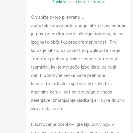
Poskrbite za svoje zdravje
Ohranite svojo prehrano …
Začetek zdrave prehrane je lahko izziv, vendar
je pristop po korakih ključnega pomena, da se
izognete občutku preobremenjenosti. Prvi
korak je lahko, da zavestno pogledate svoje
trenutne prehranjevalne navade. Vredno je
razmisliti, kaj je mogoče izboljšati, pa tudi
ceniti pozitivne vidike vaše prehrane.
Namesto radikalnih sprememb začnite z
majhnimi koraki, kot so povečanje vnosa
zelenjave, zmanjšanje sladkarij ali izbira dobrih
virov beljakovin.
Načrtovanje obrokov igra ključno vlogo v
procesu spreminjanja prehranjevalnih navad.