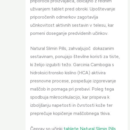
priporočili proizvajalca, običajno z rednim
uživanjem tablet pred obroki. Upoštevanje
priporočenih odmerkov zagotavlja
učinkovitost aktivnih sestavin v telesu, kar
pomeni doseganje predvidenih učinkov.
Natural Slimin Pills, zahvaljujoč dokazanim
sestavinam, ponujajo številne koristi za tiste,
ki želijo izgubiti težo. Garcinia Cambogia s
hidroksicitronsko kislino (HCA) aktivira
presnovne procese, pospešuje izgorevanje
maščob in pomaga pri prebavi. Poleg tega
spodbuja mikrocirkulacijo, kar prispeva k
izboljšanju napetosti in čvrstosti kože ter
preprečuje kopičenje maščobnega tkiva.
Čeprav so učinki
tablete Natural Slimin Pills