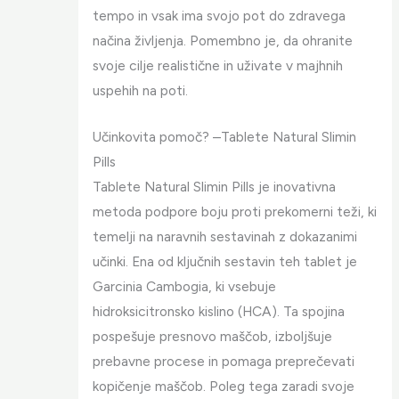
tempo in vsak ima svojo pot do zdravega
načina življenja. Pomembno je, da ohranite
svoje cilje realistične in uživate v majhnih
uspehih na poti.
Učinkovita pomoč? –Tablete Natural Slimin
Pills
Tablete Natural Slimin Pills je inovativna
metoda podpore boju proti prekomerni teži, ki
temelji na naravnih sestavinah z dokazanimi
učinki. Ena od ključnih sestavin teh tablet je
Garcinia Cambogia, ki vsebuje
hidroksicitronsko kislino (HCA). Ta spojina
pospešuje presnovo maščob, izboljšuje
prebavne procese in pomaga preprečevati
kopičenje maščob. Poleg tega zaradi svoje