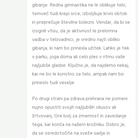
gibanje. Redna gimnastika ne le oblikuje telo,
temveč tudi krepi srce, izboljšuje krvni obtok
in preprečuje številne bolezni. Vendar, da bi se
izognili vtisu, da je aktivnost le prelomna
vadba v telovadnici, je vredno najti obliko
gibanja, ki nam bo prinesla užitek. Lahko je tek
v parku, joga doma ali celo ples v ritmu vaše
najljubše glasbe. Ključno je, da najdemo nekaj,
kar ne bo le koristno za telo, ampak nam bo
prineslo tudi veselje.
Po drugi strani pa zdrava prehrana ne pomeni
nujno opustiti svojih najljubših okusov ali
žrtvovanj. Gre bolj za zmernost in zavedanje
tega, kar konča na našem krožniku. Dobro je,
da se osredotočite na sveže sadje in