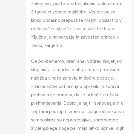
zelenjavo, puste vire beljakovin, polnozrnate
žitarice in zdrave maščobe. Vendar pa se
lahko občasno prepustite majhni poslastici v
obliki vaše najljubše sladice ali hitre hrane.
Ključno je ravnotežje in zavesten pristop k
temu, kar jemo.
Če povzamemo, prehrana in zdrav življenjski
slog nista le modna muha, ampak predvsem
naložba v naše zdravje in dobro počutje.
Fizična aktivnost ni nujno opravilo in zdrava
prehrana ne pomeni, da se odrečete užitku
prehranjevanja. Dobro je najti ravnovesje in k
tej temi pristopiti zmerno. Dolgoročne koristi
samooskrbe so neprecenljive, spremembe
življenjskega sloga pa imajo lahko učinke, ki jih